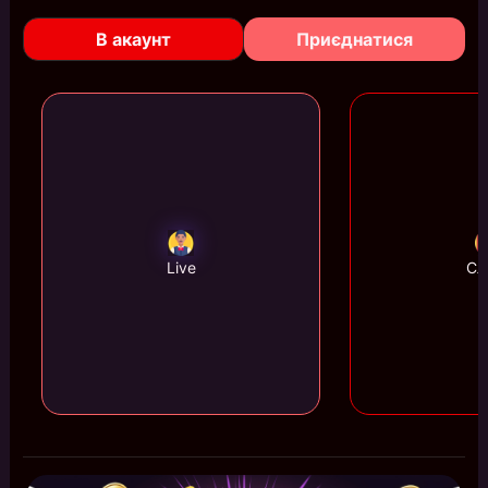
В акаунт
Приєднатися
Live
Сл